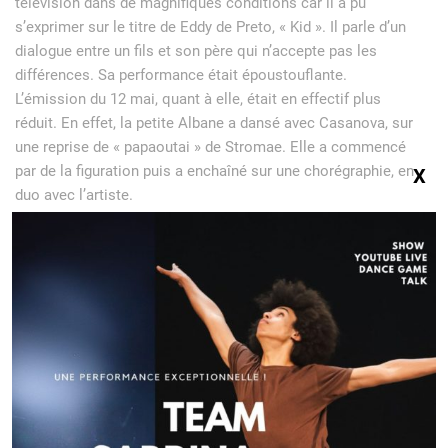
télévision dans de magnifiques conditions car il a pu
s’exprimer sur le titre de Eddy de Preto, « Kid ». Il parle d’un
dialogue entre un fils et son père qui n’accepte pas les
différences. Sa performance était époustouflante.
L’émission du 12 mai, quant à elle, était en effectif plus
réduit. En effet, la petite Albane a dansé avec Casanova, sur
une reprise de « papaoutai » de Stromae. Elle a commencé
par de la figuration puis a enchaîné sur une chorégraphie, en
X
duo avec l’artiste.
Un grand bravo Albane qui nous a offert une belle
performance.
Albane n’est pas à ses débuts. Nous avons pu la voir dans
les clips de Nassi, « La vie est belle » et « Rêves de Gamin »,
tous deux chorégraphiés par Sabrina Lonis.
Pour rencontrer Sabrina, inscrivez vous sur ses stages, en
cliquant sur le lien suivant :
https://dev.sabrinalonis.fr/calendrier-stages-de-danse/