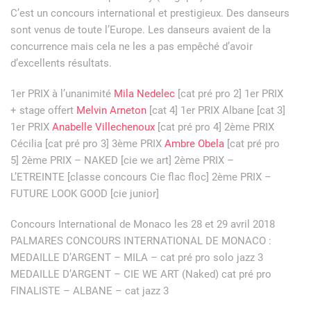
C’est un concours international et prestigieux. Des danseurs
sont venus de toute l’Europe. Les danseurs avaient de la
concurrence mais cela ne les a pas empêché d’avoir
d’excellents résultats.
1er PRIX à l’unanimité
Mila Nedelec
[cat pré pro 2] 1er PRIX
+ stage offert
Melvin Arneton
[cat 4] 1er PRIX Albane [cat 3]
1er PRIX
Anabelle Villechenoux
[cat pré pro 4] 2ème PRIX
Cécilia [cat pré pro 3] 3ème PRIX
Ambre Obela
[cat pré pro
5] 2ème PRIX – NAKED [cie we art] 2ème PRIX –
L’ETREINTE [classe concours Cie flac floc] 2ème PRIX –
FUTURE LOOK GOOD [cie junior]
Concours International de Monaco les 28 et 29 avril 2018
PALMARES CONCOURS INTERNATIONAL DE MONACO :
MEDAILLE D’ARGENT – MILA – cat pré pro solo jazz 3
MEDAILLE D’ARGENT – CIE WE ART (Naked) cat pré pro
FINALISTE – ALBANE – cat jazz 3