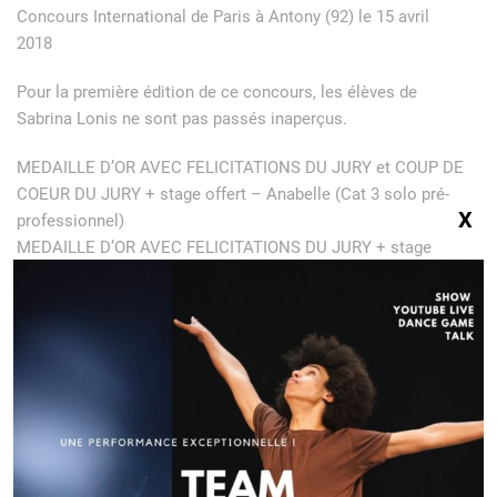
Concours International de Paris à Antony (92) le 15 avril
2018
Pour la première édition de ce concours, les élèves de
Sabrina Lonis ne sont pas passés inaperçus.
MEDAILLE D’OR AVEC FELICITATIONS DU JURY et COUP DE
COEUR DU JURY + stage offert – Anabelle (Cat 3 solo pré-
X
professionnel)
MEDAILLE D’OR AVEC FELICITATIONS DU JURY + stage
offert Melvin (Cat 3 solo)
MEDAILLE D’OR AVEC FELICITATIONS DU JURY + stage
offert Mila (Cat 1 solo pré-professionnel)
MEDAILLE D’OR A L’UNANIMITÉ et COUP DE COEUR DU
JURY + stage offert Clémence (cat improvisation +14ans)
MEDAILLE D’OR A L’UNANIMITÉ Anabelle (cat improvisation
+14ans)
MEDAILLE D’OR A L’UNANIMITÉ – Deb2 avec « District »
(Cat 1 groupe pré-professionnel)