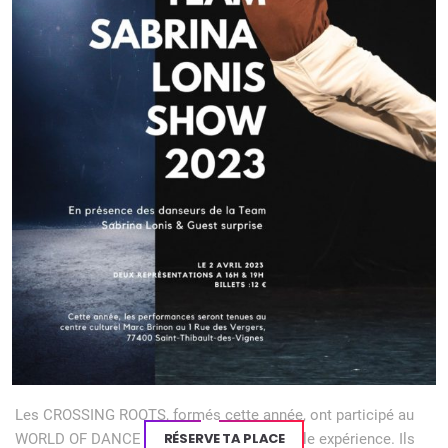
MEDAILLE D’OR – Cécilia (cat 2 solo pré-professionnel)
MEDAILLE D’OR – Clémence Juglet (Cat 4 solo pré-
professionnel)
MEDAILLE D’OR – Ambre (Cat 3 solo pré-professionnel)
MEDAILLE D’OR – Cie Junior avec « future look good » (Cat
1 groupe pré-professionnel)
MEDAILLE D’OR – Mila (cat improvisation – 14ans)
MEDAILLE D’ARGENT – Aimée (Cat 3 solo pré-
professionnel)
MEDAILLE D’ARGENT – Albane (cat 2 solo pré-
professionnel)
MEDAILLE D’ARGENT – Aimée (cat improvisation +14ans)
MEDAILLE D’ARGENT Camille (Cat 3 solo)
Pour clôturer la saison, le concours Festiv’Dance à Saint
Amand Les Eaux le 20 mai 2018, WOD le 24 février 2018
Les CROSSING ROOTS, formés cette année, ont participé au
RÉSERVE TA PLACE
WORLD OF DANCE Paris. Ce fut une nouvelle expérience. Ils