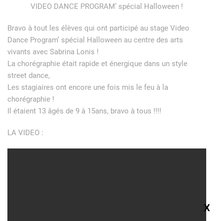
VIDEO DANCE PROGRAM’ spécial Halloween !
Bravo à tout les élèves qui ont participé au stage Video
Dance Program’ spécial Halloween au centre des arts
vivants avec Sabrina Lonis !
La chorégraphie était rapide et énergique dans un style
street dance,
Les stagiaires ont encore une fois mis le feu à la
chorégraphie !
Il étaient 13 âgés de 9 à 15ans, bravo à tous !!!!
LA VIDEO :
X