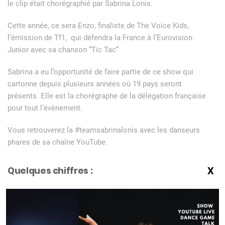
le clip était chorégraphié par Sabrina Lonis.
Cette année, ce sera Enzo, finaliste de The Voice Kids,
l’émission de Tf1, qui défendra la France à l’Eurovision
Junior avec sa chanson “Tic Tac”
Sabrina a eu l’opportunité de faire partie de ce show qui
cartonne depuis plusieurs années où 19 pays seront
présents. Elle est la chorégraphe de la délégation française
pour tout l’évènement.
Vous retrouverez la #teamsabrinalonis avec les danseurs
phares de sa chaîne YouTube.
Quelques chiffres :
X
19 postcards avec des jeunes danseurs passionnées, qui
ont tourné à la Tour Eiffel, Versailles, Paris, le Louvre, le