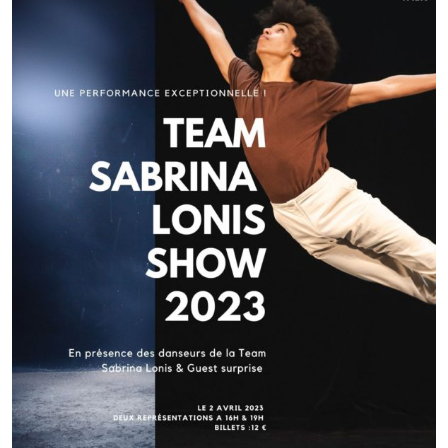
Musée Grévin, les Galeries Lafayette, …
4 tableaux complets avec les danseurs de la
TeamSabrinaLonis
2,5 mois de travail
35 danseurs âgés de 8 à 16 ans feront une performance à
la Scène Musicale, lieu connu pour accueillir les
Victoires de la Musique et le NRJ Music Award.
Nous vous donnons rendez-vous dimanche 19 décembre
2021 à la Seine Musicale de Boulogne Billancourt ou sur
France 2 dès 16h
Nous comptons sur votre soutien pour voter pour Enzo !!