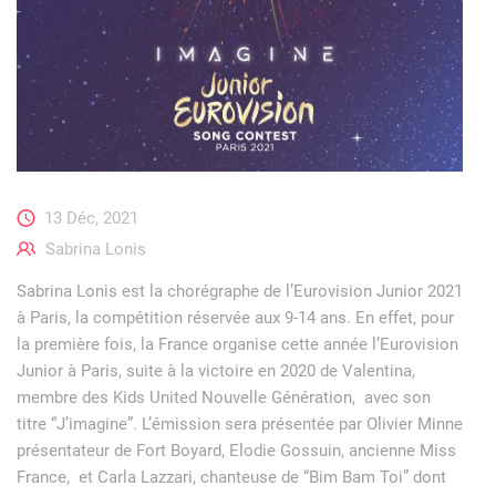
13 Déc, 2021
Sabrina Lonis
Sabrina Lonis est la chorégraphe de l’Eurovision Junior 2021
à Paris, la compétition réservée aux 9-14 ans. En effet, pour
la première fois, la France organise cette année l’Eurovision
Junior à Paris, suite à la victoire en 2020 de Valentina,
membre des Kids United Nouvelle Génération, avec son
titre “J’imagine”. L’émission sera présentée par Olivier Minne
présentateur de Fort Boyard, Elodie Gossuin, ancienne Miss
France, et Carla Lazzari, chanteuse de “Bim Bam Toi” dont