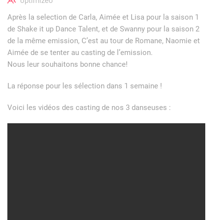
optimizeo
Après la selection de Carla, Aimée et Lisa pour la saison 1
de Shake it up Dance Talent, et de Swanny pour la saison 2
de la même emission, C’est au tour de Romane, Naomie et
Aimée de se tenter au casting de l’emission.
Nous leur souhaitons bonne chance!
La réponse pour les sélection dans 1 semaine !
Voici les vidéos des casting de nos 3 danseuses :