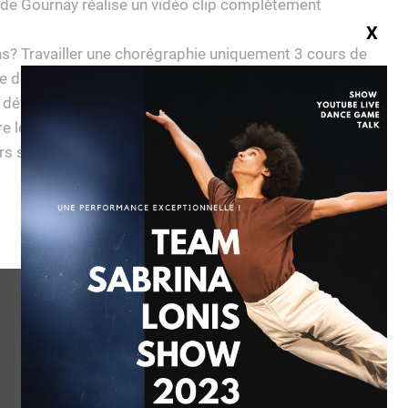
de Gournay réalise un vidéo clip complètement
X
ns? Travailler une chorégraphie uniquement 3 cours de
e de danse qui représenterai leur travail.
détermination en travaillant en groupe de façon très
tre le plus synchro possible en si peu de temps.
eurs sont expressifs, synchro et le pari est remporté!