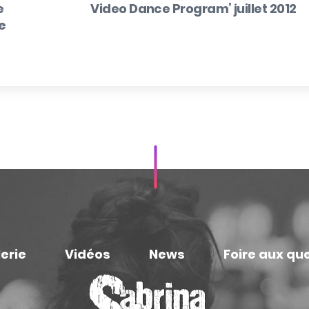
e
Video Dance Program’ juillet 2012
e
erie
Vidéos
News
Foire aux qu