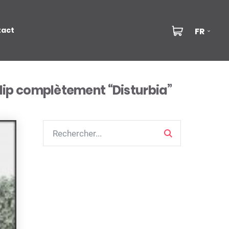
tact
FR
lip complètement “Disturbia”
Search