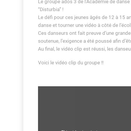
Le groupe ados 3 de l’Académie de danse 
“Disturbia” !
Le défi pour ces jeunes âgés de 12 à 15 a
danse et tourner une vidéo à côté de l’écol
Ces danseurs ont fait preuve d’une grande 
soutenue, l’exigence a été poussé afin d’ê
Au final, le vidéo clip est réussi, les dans
Voici le vidéo clip du groupe !!