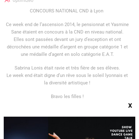
optimizeo
CONCOURS NATIONAL CND à Lyon
Ce week end de l’ascension 2014, le pensionnat et Yasmine
Sane étaient en concours à la CND en niveau national.
Elles sont passées devant un jury d’exception et ont
décrochées une médaille d’argent en groupe catégorie 1 et
une médaille d’agent en solo catégorie E.A.T.
Sabrina Lonis était ravie et très fière de ses élèves.
Le week end était digne d’un rêve sous le soleil lyonnais et
la diversité artistique !
Bravo les filles !
X