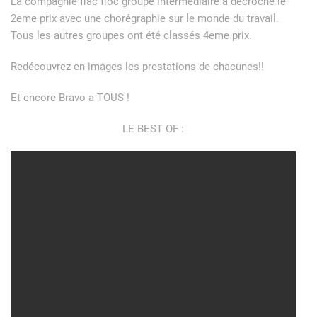
La compagnie flac floc groupe intermédiaire a décroché le
2eme prix avec une chorégraphie sur le monde du travail.
Tous les autres groupes ont été classés 4eme prix.
Redécouvrez en images les prestations de chacunes!!
Et encore Bravo a TOUS !
LE BEST OF :