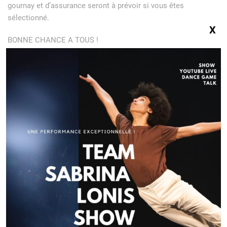
gournay et d’assurance seront à prévoir si vous êtes
sélectionné.
X
BONNE CHANCE A TOUS !
Navigation
de
l’article