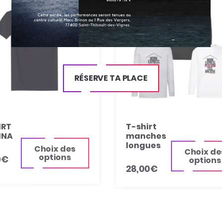
RÉSERVE TA PLACE
IRT
T-shirt
INA
manches
longues
Choix des
Choix de
options
0
€
options
28,00
€