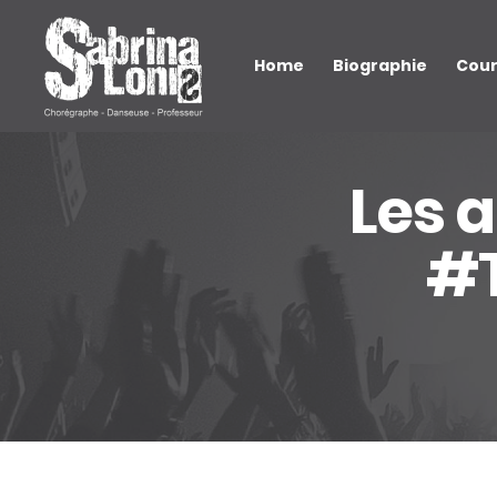
Home
Biographie
Cou
Les a
#
Bientôt disponible...