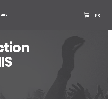
tact
FR
ction
IS