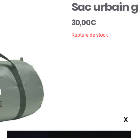
Sac urbain g
30,00
€
Rupture de stock
X